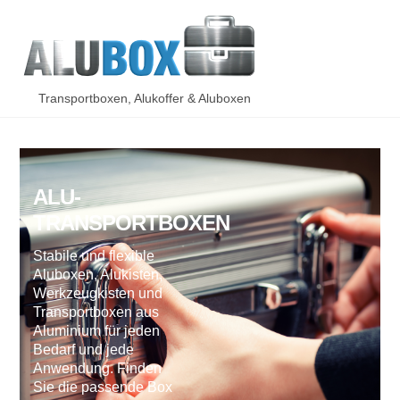
Skip
Men
to
content
Transportboxen, Alukoffer & Aluboxen
ALU-
TRANSPORTBOXEN
Stabile und flexible
Aluboxen, Alukisten,
Werkzeugkisten und
Transportboxen aus
Aluminium für jeden
Bedarf und jede
Anwendung. Finden
Sie die passende Box