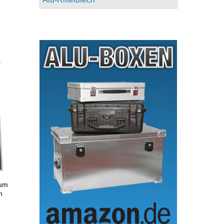
ium
n