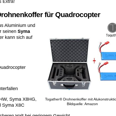
s Extra!
rohnenkoffer für Quadrocopter
us Aluminium und
er seinen
Syma
der kann sich auf
Quadrocopter
terfallen
X8HW, Syma X8HG,
Togather® Drohnenkoffer mit Alukonstrukti
Bildquelle: Amazon
d Syma X8C
icheren Halt bei geringem Gewicht