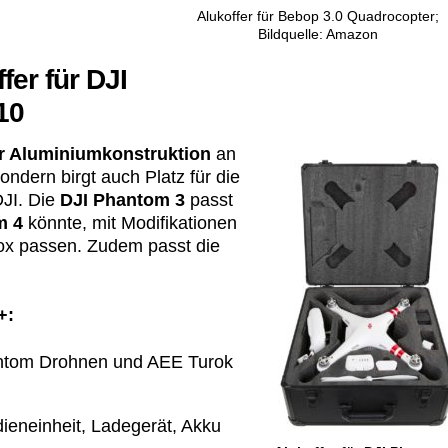
Alukoffer für Bebop 3.0 Quadrocopter;
Bildquelle: Amazon
er für DJI
10
er Aluminiumkonstruktion
an
ondern birgt auch Platz für die
DJI. Die
DJI Phantom 3
passt
m 4
könnte, mit Modifikationen
box passen. Zudem passt die
+:
antom Drohnen und AEE Turok
dieneinheit, Ladegerät, Akku