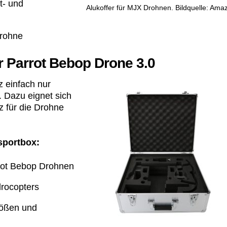
t- und
Alukoffer für MJX Drohnen. Bildquelle: Ama
Drohne
r Parrot Bebop Drone 3.0
z einfach nur
n. Dazu eignet sich
tz für die Drohne
sportbox:
rrot Bebop Drohnen
drocopters
tößen und