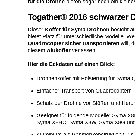
für die Drohne
bieten sogar noch ein kleine
Togather® 2016 schwarzer D
Dieser
Koffer für Syma Drohnen
besteht a
bietet Platz für unterschiedliche Modelle. W
Quadrocopter
sicher transportieren
will, 
diesem
Alukoffer
verlassen.
Hier die Eckdaten auf einen Blick:
Drohnenkoffer mit Polsterung für Syma 
Einfacher Transport von Quadrocoptern
Schutz der Drohne vor Stößen und Herun
Geeignet für folgende Modelle: Syma 
Syma X8HC, Syma X8W, Syma X8G un
Aluminium als Rahmenkonstruktion für s