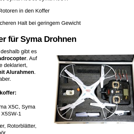
otoren in den Koffer
icheren Halt bei geringem Gewicht
r für Syma Drohnen
 deshalb gibt es
uadrocopter
. Auf
 deklariert,
mit Alurahmen
.
aber.
offer:
Syma X5C, Syma
a X5SW-1
, Rotorblätter,
hör