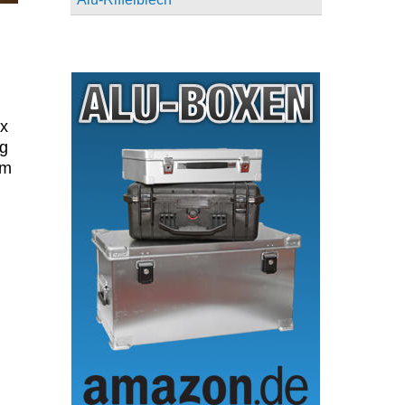
ox
ng
om