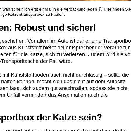
h wahrscheinlich erst einmal in die Verpackung legen 😉 Hier finden Sie
htige Katzentransportbox zu kaufen.
en: Robust und sicher!
 geschehen. Vor allem im Auto ist daher eine Transportb
Box aus Kunststoff bietet bei entsprechender Verarbeitu
iten für die Katze, sich zu verletzen. Zudem wird sie v
f-Transporttasche der Fall wäre.
 mit Kunststoffboden auch nicht durchlässig – sollte die
 halten können, macht sich das nicht auf dem Autositz
zen lässt sich zudem gut anschnallen, sodass sie nicht
nem Unfall vermindert das Anschnallen auch die
portbox der Katze sein?
reit und tief sein, dass sich die Katze gut darin drehen